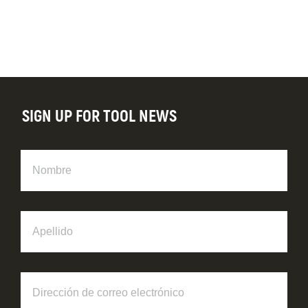
SIGN UP FOR TOOL NEWS
Nombre
Apellido
Dirección
de