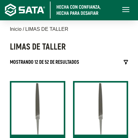
Pasar
Main
al
navigati
contenido
Sobrescribir
principal
Inicio
LIMAS DE TALLER
enlaces
LIMAS DE TALLER
de
MOSTRANDO 12 DE 52 DE RESULTADOS
ayuda
a
la
navegación