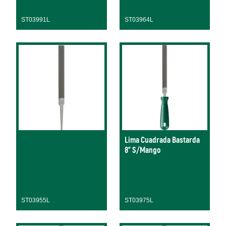
ST03991L
ST03964L
Lima Cuadrada Bastarda
8" S/Mango
ST03955L
ST03975L