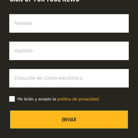
Nombre
Apellido
Dirección
de
correo
electrónico
He leído y acepto la
política de privacidad
.