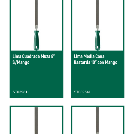
Lima Cuadrada Muza 8"
Lima Media Cana
S/Mango
Bastarda 10" con Mango
ST03981L
ST03954L