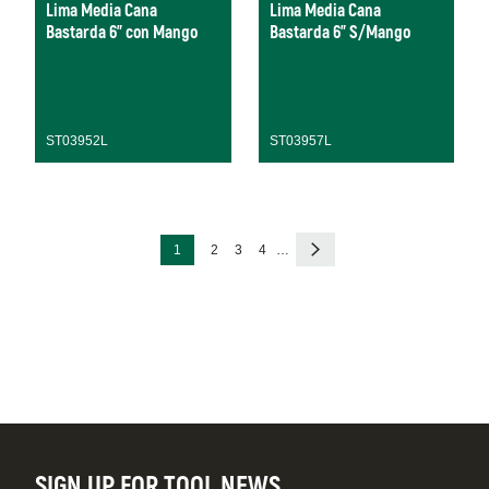
Lima Media Cana
Lima Media Cana
Bastarda 6" con Mango
Bastarda 6" S/Mango
ST03952L
ST03957L
Paginación
Página
Página
Página
Página
Siguiente
1
2
3
4
…
actual
página
SIGN UP FOR TOOL NEWS