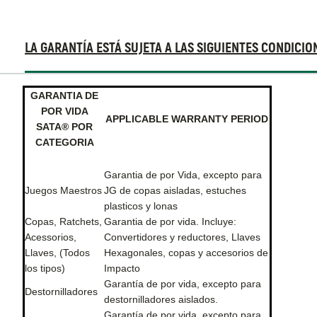
Sheet
LA GARANTÍA ESTÁ SUJETA A LAS SIGUIENTES CONDICIO
La
GARANTIA DE
POR VIDA
garantía
APPLICABLE WARRANTY PERIOD
SATA® POR
está
CATEGORIA
sujeta
a
Garantia de por Vida, excepto para
las
Juegos Maestros
JG de copas aisladas, estuches
siguientes
plasticos y lonas
Copas, Ratchets,
Garantia de por vida. Incluye:
condiciones:
Acessorios,
Convertidores y reductores, Llaves
Llaves, (Todos
Hexagonales, copas y accesorios de
los tipos)
Impacto
Garantía de por vida, excepto para
Destornilladores
destornilladores aislados.
Garantía de por vida, excepto para