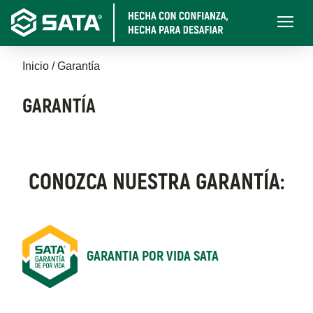
Pasar
Main
al
navigati
contenido
Sobrescribir
principal
Inicio
Garantía
enlaces
GARANTÍA
de
ayuda
a
CONOZCA NUESTRA GARANTÍA:
la
navegación
GARANTIA POR VIDA SATA