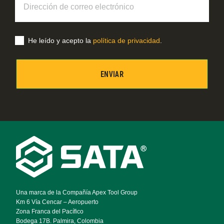
de
correo
electrónico
He leído y acepto la
política de privacidad
.
Footer
Navigation
Una marca de la Compañía Apex Tool Group
Km 6 Vía Cencar – Aeropuerto
Zona Franca del Pacífico
Bodega 17B. Palmira, Colombia