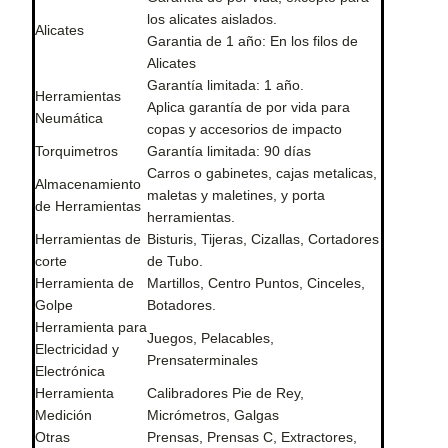
los alicates aislados.
Alicates
Garantia de 1 año: En los filos de
Alicates
Garantía limitada: 1 año.
Herramientas
Aplica garantía de por vida para
Neumática
copas y accesorios de impacto
Torquimetros
Garantía limitada: 90 días
Carros o gabinetes, cajas metalicas,
Almacenamiento
maletas y maletines, y porta
de Herramientas
herramientas.
Herramientas de
Bisturis, Tijeras, Cizallas, Cortadores
corte
de Tubo.
Herramienta de
Martillos, Centro Puntos, Cinceles,
Golpe
Botadores.
Herramienta para
Juegos, Pelacables,
Electricidad y
Prensaterminales
Electrónica
Herramienta
Calibradores Pie de Rey,
Medición
Micrómetros, Galgas
Otras
Prensas, Prensas C, Extractores,