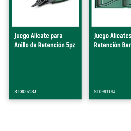
Juego Alicate para
Juego Alicates
Anillo de Retención 5pz
Retención Ba
ST09251SJ
ST09911SJ