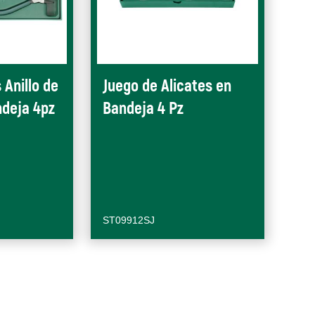
 Anillo de
Juego de Alicates en
ndeja 4pz
Bandeja 4 Pz
ST09912SJ