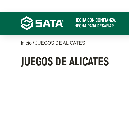
Pasar
al
contenido
principal
Sobrescribir
Inicio
JUEGOS DE ALICATES
enlaces
JUEGOS DE ALICATES
de
ayuda
a
la
navegación