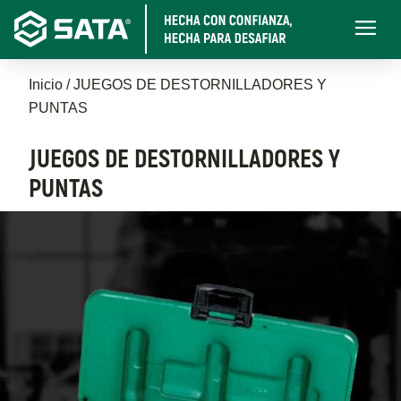
Pasar
Main
al
navigati
contenido
Sobrescribir
principal
Inicio
JUEGOS DE DESTORNILLADORES Y
PUNTAS
enlaces
de
JUEGOS DE DESTORNILLADORES Y
PUNTAS
ayuda
a
la
navegación