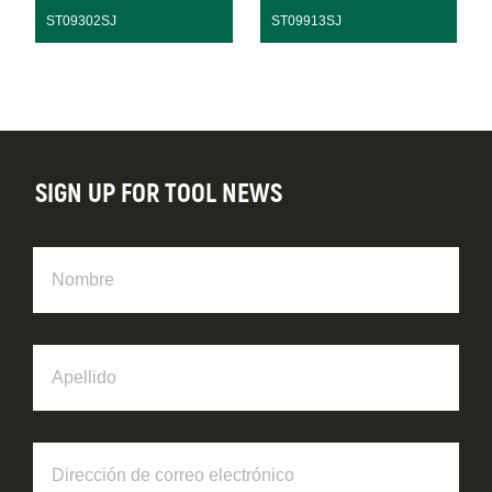
ST09302SJ
ST09913SJ
SIGN UP FOR TOOL NEWS
Nombre
Apellido
Dirección
de