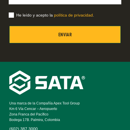
correo
electrónico
He leído y acepto la
política de privacidad
.
Footer
Navigation
Una marca de la Compañía Apex Tool Group
Km 6 Vía Cencar – Aeropuerto
Zona Franca del Pacífico
Bodega 17B. Palmira, Colombia
(602) 387 3000