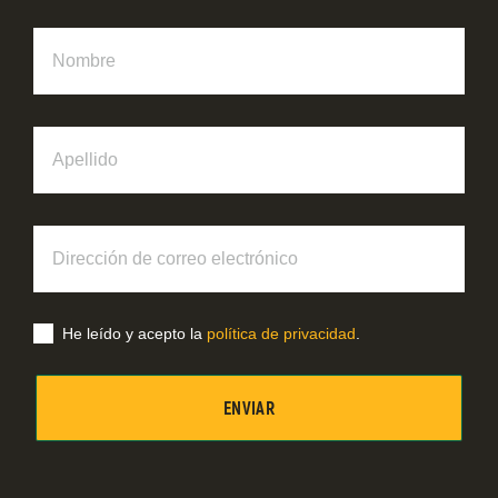
Nombre
Apellido
Dirección
de
correo
electrónico
He leído y acepto la
política de privacidad
.