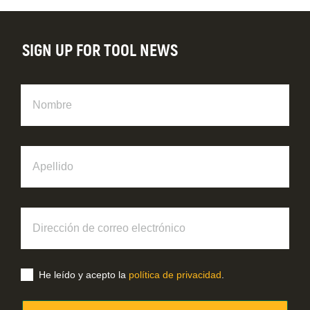
SIGN UP FOR TOOL NEWS
Nombre
Apellido
Dirección
de
correo
electrónico
He leído y acepto la
política de privacidad
.