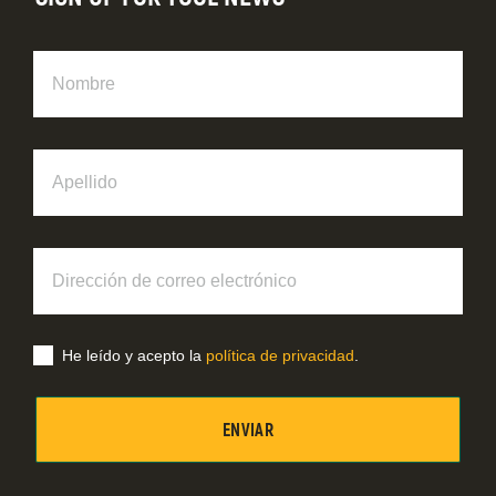
Nombre
Apellido
Dirección
de
correo
electrónico
He leído y acepto la
política de privacidad
.