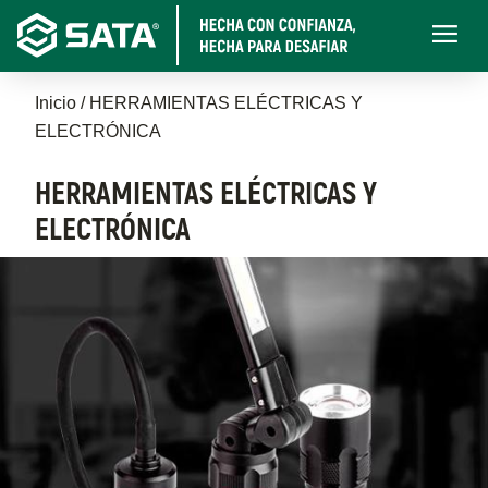
Pasar
Main
al
navigati
contenido
Sobrescribir
principal
Inicio
HERRAMIENTAS ELÉCTRICAS Y
ELECTRÓNICA
enlaces
de
HERRAMIENTAS ELÉCTRICAS Y
ELECTRÓNICA
ayuda
a
la
navegación