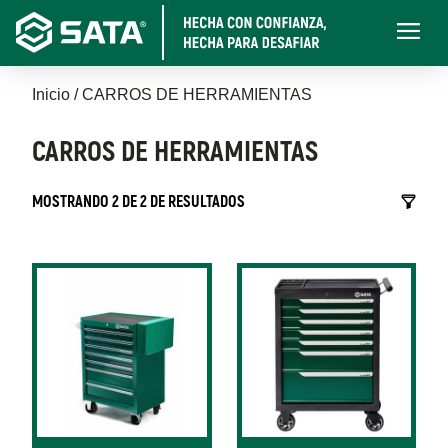
Pasar
Main
al
navigati
contenido
Sobrescribir
principal
Inicio
CARROS DE HERRAMIENTAS
enlaces
CARROS DE HERRAMIENTAS
de
MOSTRANDO 2 DE 2 DE RESULTADOS
ayuda
a
la
navegación