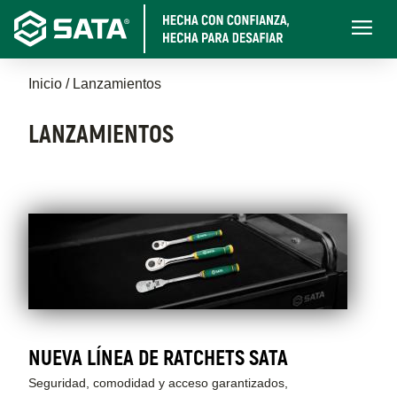
Pasar
Main
al
navigati
contenido
Sobrescribir
principal
Inicio
Lanzamientos
enlaces
LANZAMIENTOS
de
ayuda
a
la
navegación
NUEVA LÍNEA DE RATCHETS SATA
Seguridad, comodidad y acceso garantizados,