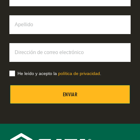
Apellido
Dirección
de
correo
electrónico
He leído y acepto la
política de privacidad
.