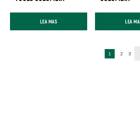
LEA MAS
LEA MA
Paginación
Página
Página
Págin
1
2
3
actual