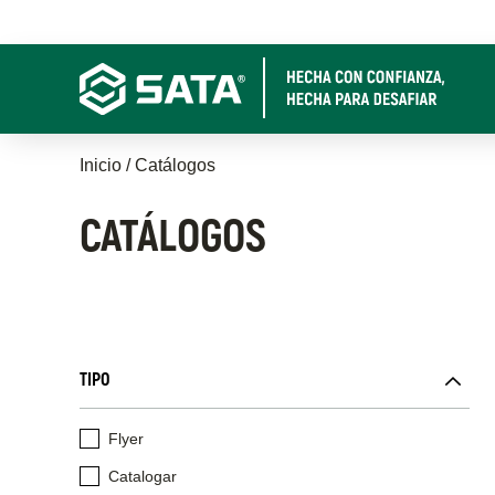
Pasar
al
contenido
principal
Sobrescribir
Inicio
Catálogos
enlaces
CATÁLOGOS
de
ayuda
a
TIPO
la
navegación
Flyer
Catalogar