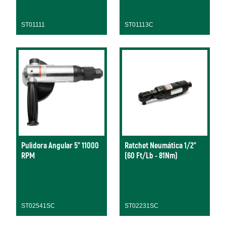
ST01111
ST01113C
Pulidora Angular 5" 11000
Ratchet Neumática 1/2"
RPM
(60 Ft/Lb - 81Nm)
ST02541SC
ST02231SC