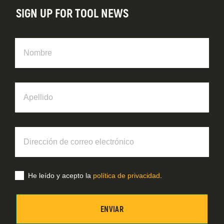
SIGN UP FOR TOOL NEWS
Nombre
Apellido
Dirección
de
correo
electrónico
He leído y acepto la
política de privacidad
.