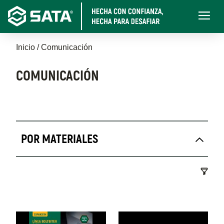
Pasar
Main
al
navigati
contenido
Sobrescribir
principal
Inicio
Comunicación
enlaces
COMUNICACIÓN
de
ayuda
Comunicación
a
POR MATERIALES
la
navegación