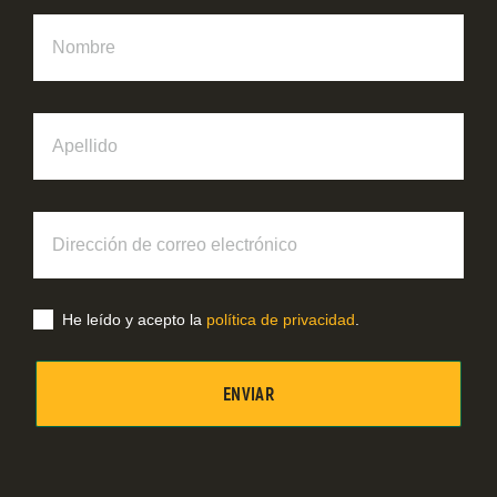
Nombre
Apellido
Dirección
de
correo
electrónico
He leído y acepto la
política de privacidad
.