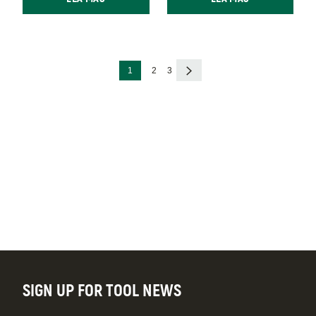
Paginación
Página
Página
Página
Siguiente
1
2
3
actual
página
SIGN UP FOR TOOL NEWS