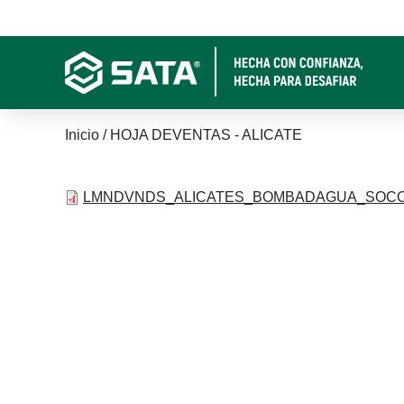
Pasar
al
contenido
principal
Sobrescribir
Inicio
HOJA DEVENTAS - ALICATE
enlaces
LMNDVNDS_ALICATES_BOMBADAGUA_SOCO.
de
ayuda
a
la
navegación