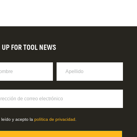
N UP FOR TOOL NEWS
re
Apellido
ción
o
ónico
 leído y acepto la
política de privacidad
.