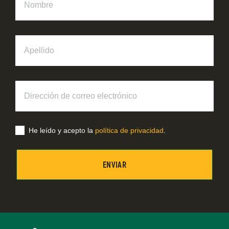
Apellido
Dirección
de
correo
electrónico
He leído y acepto la
política de privacidad
.