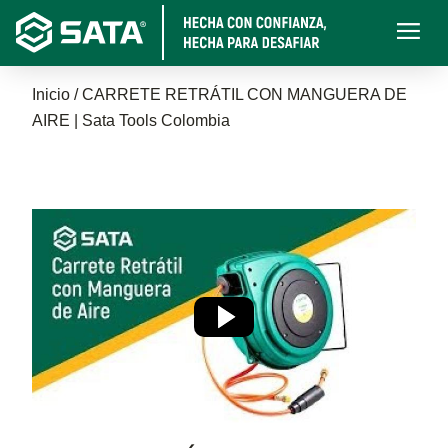
Pasar
Main
al
navigati
contenido
Sobrescribir
principal
Inicio
CARRETE RETRÁTIL CON MANGUERA DE
AIRE | Sata Tools Colombia
enlaces
de
ayuda
a
la
navegación