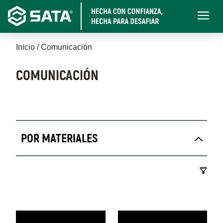
Pasar
Main
al
navigati
contenido
Sobrescribir
principal
Inicio
Comunicación
enlaces
COMUNICACIÓN
de
ayuda
Comunicación
a
POR MATERIALES
la
navegación