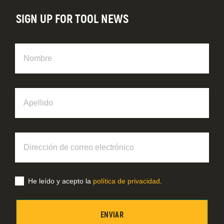
SIGN UP FOR TOOL NEWS
Nombre
Apellido
Dirección
de
correo
electrónico
He leído y acepto la
política de privacidad
.