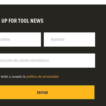
N UP FOR TOOL NEWS
re
Apellido
ción
o
ónico
 leído y acepto la
política de privacidad
.