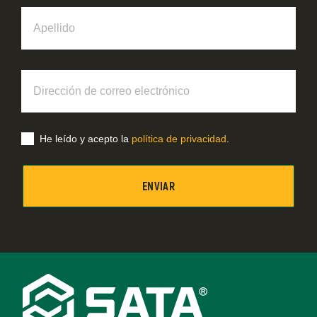
Apellido
Dirección
de
correo
electrónico
He leído y acepto la
política de privacidad
.
Footer