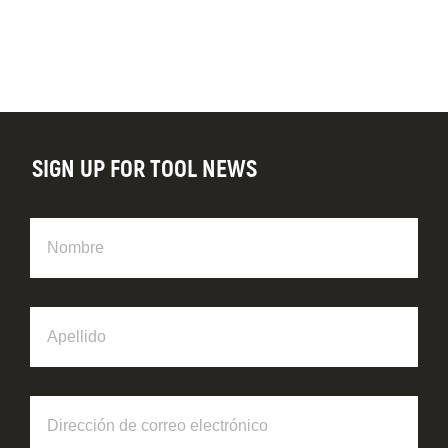
SIGN UP FOR TOOL NEWS
Nombre
Apellido
Dirección
de