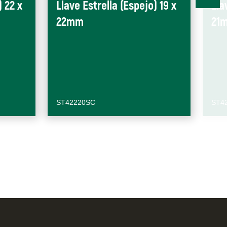
) 22 x
Llave Estrella (Espejo) 19 x
Lla
22mm
21
ST42220SC
ST4