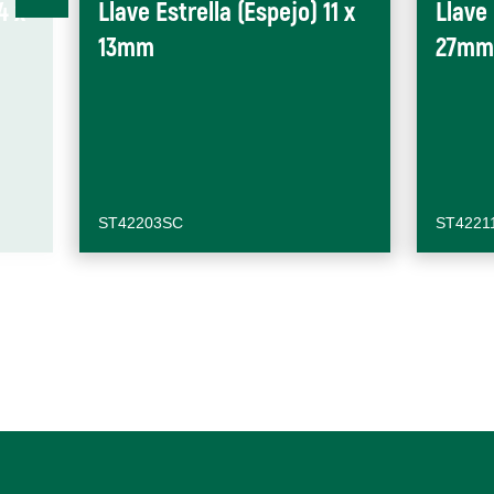
4 x
Llave Estrella (Espejo) 11 x
Llave 
13mm
27mm
ST42203SC
ST4221