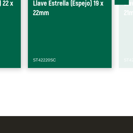
) 22 x
Llave Estrella (Espejo) 19 x
Lla
22mm
21
ST42220SC
ST4