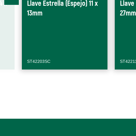
4 x
Llave Estrella (Espejo) 11 x
Llave 
13mm
27mm
ST42203SC
ST4221