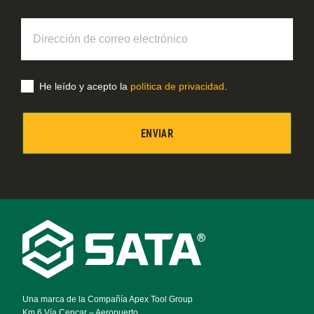
Dirección
de
correo
electrónico
He leído y acepto la
política de privacidad
.
Footer
Navigation
Una marca de la Compañía Apex Tool Group
Km 6 Vía Cencar – Aeropuerto