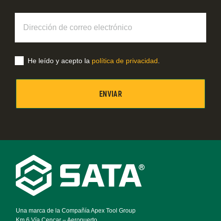
Dirección
de
correo
electrónico
He leído y acepto la
política de privacidad
.
Footer
Navigation
Una marca de la Compañía Apex Tool Group
Km 6 Vía Cencar – Aeropuerto