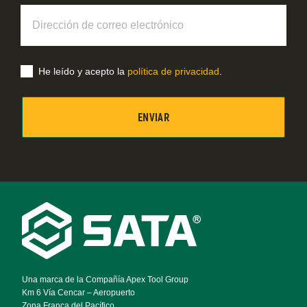
Dirección
de
correo
electrónico
He leído y acepto la
política de privacidad
.
Footer
Navigation
Una marca de la Compañía Apex Tool Group
Km 6 Vía Cencar – Aeropuerto
Zona Franca del Pacífico