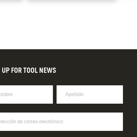
N UP FOR TOOL NEWS
re
Apellido
ción
o