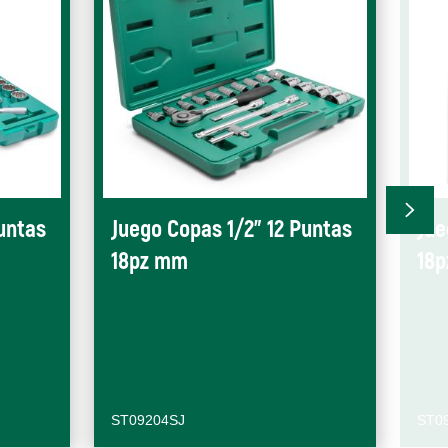
untas
Juego Copas 1/2" 12 Puntas
Jue
18pz mm
18
ST09204SJ
ST0