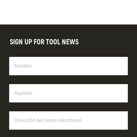
SIGN UP FOR TOOL NEWS
Nombre
Apellido
Dirección
de
correo