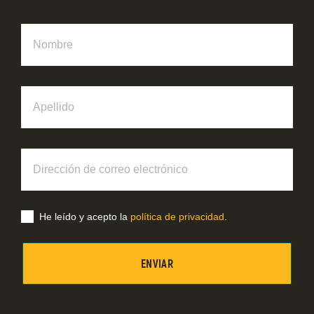
Nombre
Apellido
Dirección
de
correo
electrónico
He leído y acepto la
política de privacidad
.