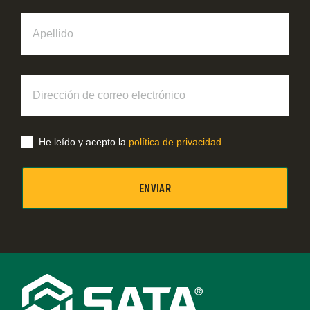
Apellido
Dirección
de
correo
electrónico
He leído y acepto la
política de privacidad
.
Footer