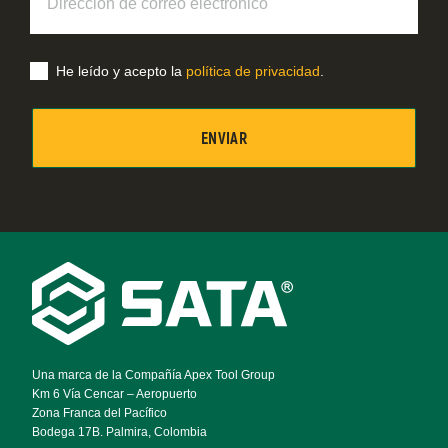
de
correo
electrónico
He leído y acepto la
política de privacidad
.
Footer
Navigation
Una marca de la Compañía Apex Tool Group
Km 6 Vía Cencar – Aeropuerto
Zona Franca del Pacífico
Bodega 17B. Palmira, Colombia