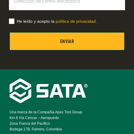
de
correo
electrónico
He leído y acepto la
política de privacidad
.
Footer
Navigation
Una marca de la Compañía Apex Tool Group
Km 6 Vía Cencar – Aeropuerto
Zona Franca del Pacífico
Bodega 17B. Palmira, Colombia