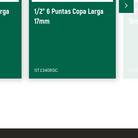
arga
1/2" 6 Puntas Copa Larga
1/2
17mm
16
ST13408SC
ST1