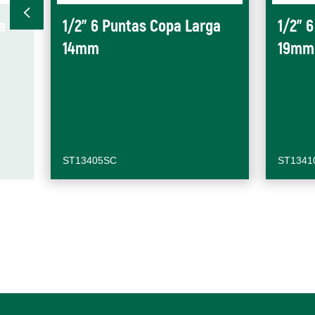
a
1/2" 6 Puntas Copa Larga
1/2" 
14mm
19mm
ST13405SC
ST1341