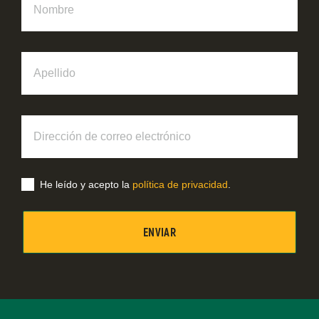
Apellido
Dirección
de
correo
electrónico
He leído y acepto la
política de privacidad
.