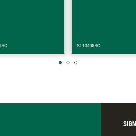
9SC
ST13408SC
SIG