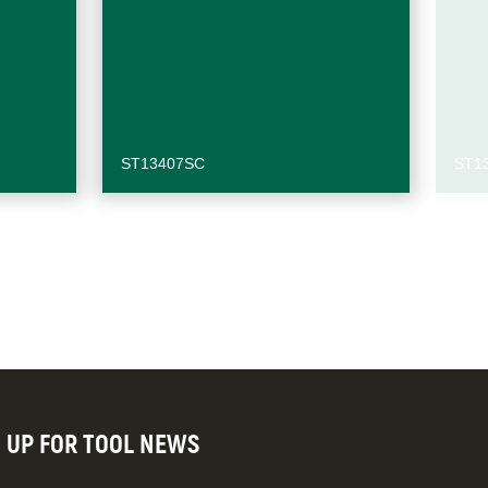
ST13407SC
ST1
N UP FOR TOOL NEWS