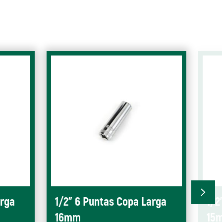
arga
1/2" 6 Puntas Copa Larga
1/2
16mm
15