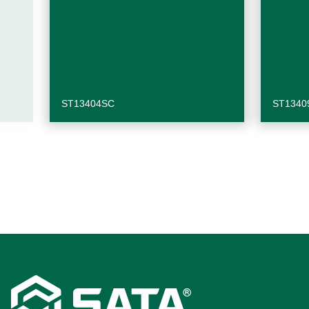
ST13404SC
ST1340
Footer