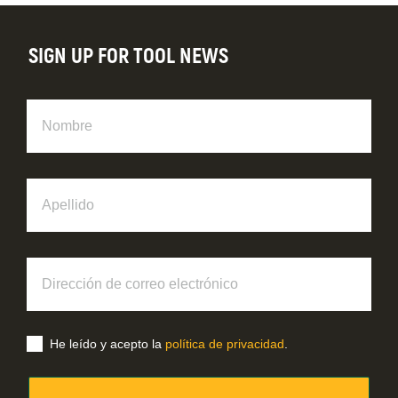
SIGN UP FOR TOOL NEWS
Nombre
Apellido
Dirección
de
correo
electrónico
He leído y acepto la
política de privacidad
.