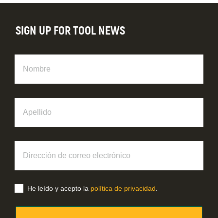
SIGN UP FOR TOOL NEWS
Nombre
Apellido
Dirección
de
correo
electrónico
He leído y acepto la
política de privacidad
.