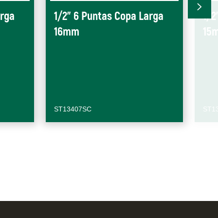
arga
1/2" 6 Puntas Copa Larga
1/2
16mm
15
ST13407SC
ST1