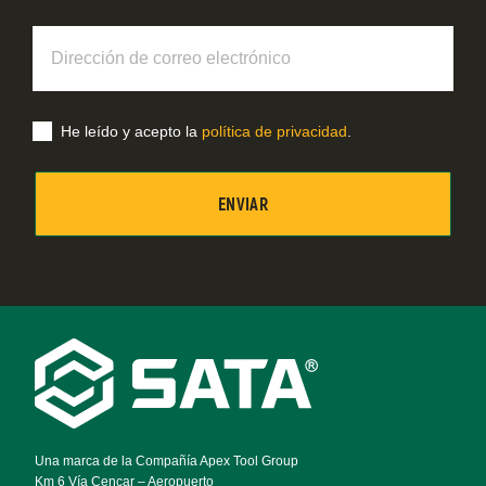
Dirección
de
correo
electrónico
He leído y acepto la
política de privacidad
.
Footer
Navigation
Una marca de la Compañía Apex Tool Group
Km 6 Vía Cencar – Aeropuerto