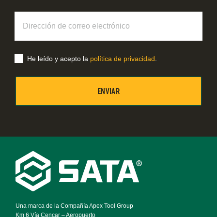
Dirección
de
correo
electrónico
He leído y acepto la
política de privacidad
.
Footer
Navigation
Una marca de la Compañía Apex Tool Group
Km 6 Vía Cencar – Aeropuerto