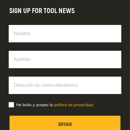
SIGN UP FOR TOOL NEWS
Nombre
Apellido
Dirección
de
correo
electrónico
He leído y acepto la
política de privacidad
.