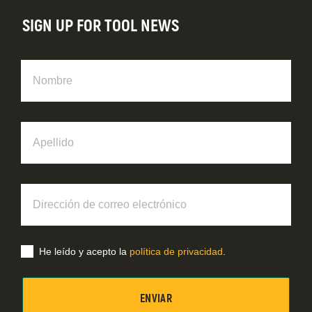
SIGN UP FOR TOOL NEWS
Nombre
Apellido
Dirección
de
correo
electrónico
He leído y acepto la
política de privacidad
.