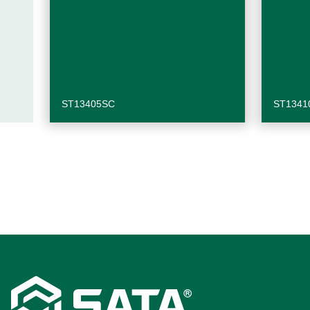
ST13405SC
ST1341
Footer