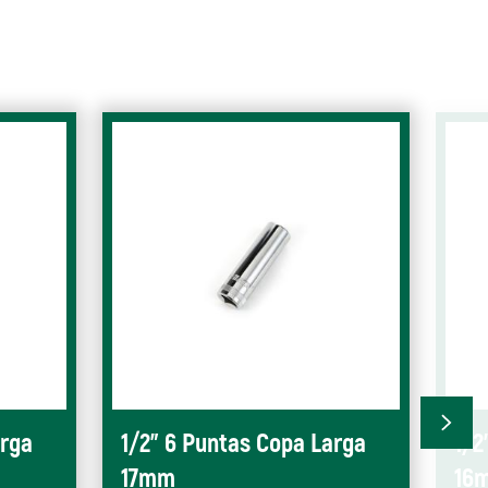
arga
1/2" 6 Puntas Copa Larga
1/2
17mm
16