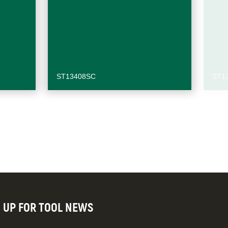
ST13408SC
ST1
N UP FOR TOOL NEWS