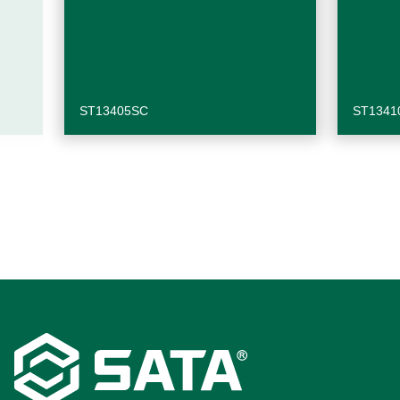
ST13405SC
ST1341
Footer