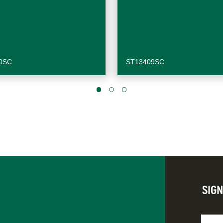
0SC
ST13409SC
SIG
Nomb