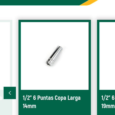
a
1/2" 6 Puntas Copa Larga
1/2" 
14mm
19mm