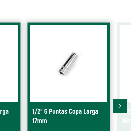
arga
1/2" 6 Puntas Copa Larga
1/2
17mm
16