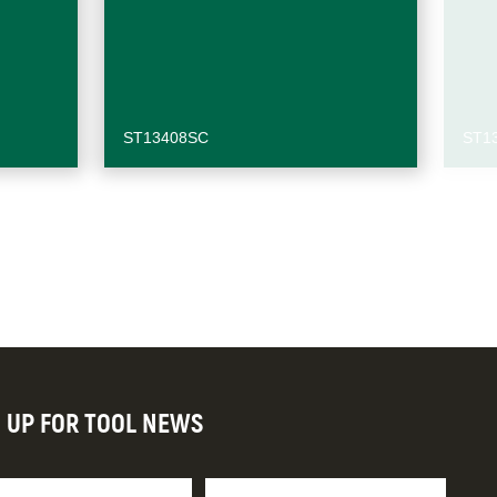
ST13408SC
ST1
N UP FOR TOOL NEWS
re
Apellido