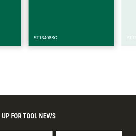
ST13408SC
ST1
N UP FOR TOOL NEWS
re
Apellido