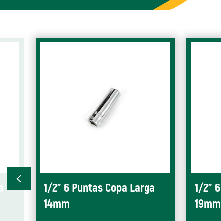
a
1/2" 6 Puntas Copa Larga
1/2" 
14mm
19mm