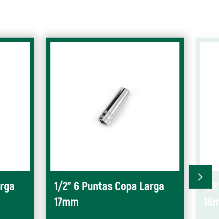
arga
1/2" 6 Puntas Copa Larga
1/2
17mm
16