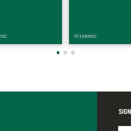
0SC
ST13409SC
SIG
Nomb