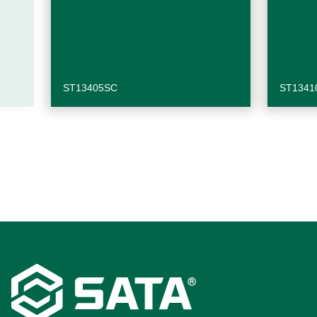
ST13405SC
ST1341
Footer