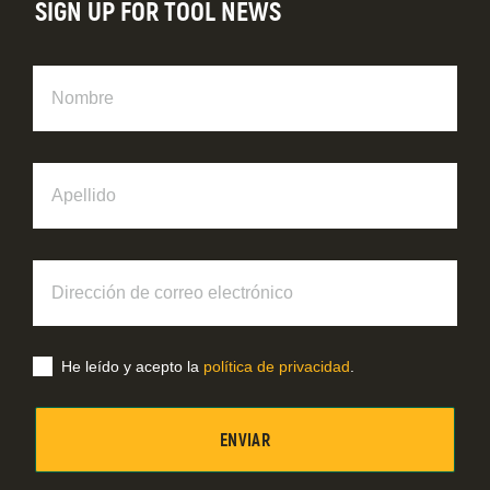
SIGN UP FOR TOOL NEWS
Nombre
Apellido
Dirección
de
correo
electrónico
He leído y acepto la
política de privacidad
.