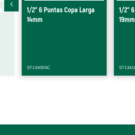
a
1/2" 6 Puntas Copa Larga
1/2" 
14mm
19mm
ST13405SC
ST1341