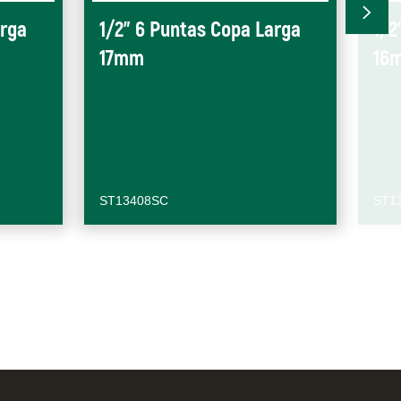
arga
1/2" 6 Puntas Copa Larga
1/2
17mm
16
ST13408SC
ST1