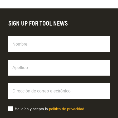
SIGN UP FOR TOOL NEWS
Nombre
Apellido
Dirección
de
correo
electrónico
He leído y acepto la
política de privacidad
.