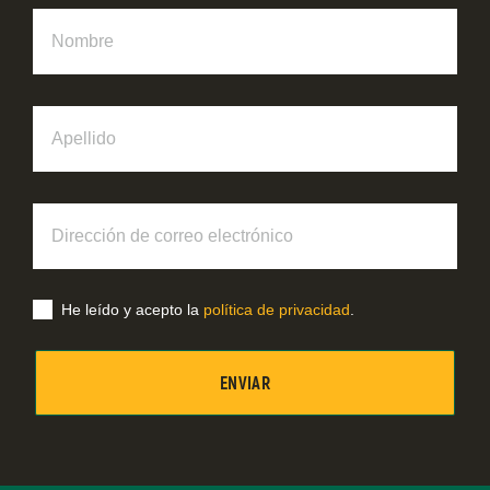
Nombre
Apellido
Dirección
de
correo
electrónico
He leído y acepto la
política de privacidad
.