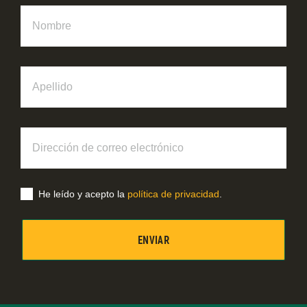
Nombre
Apellido
Dirección
de
correo
electrónico
He leído y acepto la
política de privacidad
.