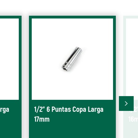
arga
1/2" 6 Puntas Copa Larga
1/2
17mm
16