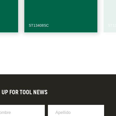
ST13408SC
ST1
N UP FOR TOOL NEWS
re
Apellido