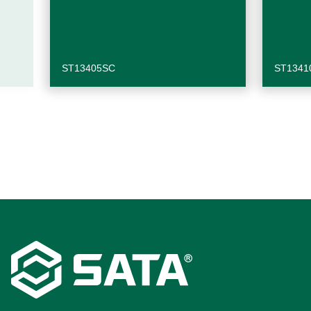
ST13405SC
ST1341
Footer
Navigation