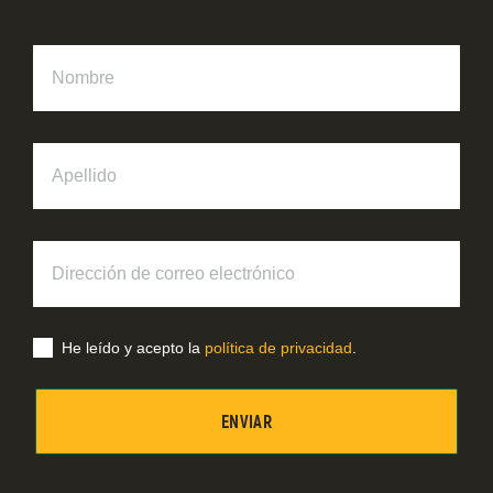
Nombre
Apellido
Dirección
de
correo
electrónico
He leído y acepto la
política de privacidad
.